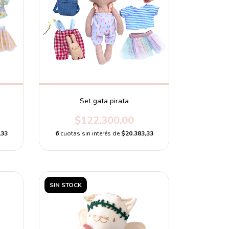
Set gata pirata
$122.300,00
,33
6
cuotas sin interés de
$20.383,33
SIN STOCK