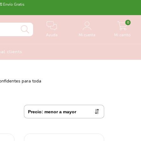
💌 Envío Gratis
0
Ayuda
Mi cuenta
Mi carrito
nal clients
onfidentes para toda