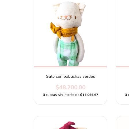
Gato con babuchas verdes
$48.200,00
3
cuotas sin interés de
$16.066,67
3