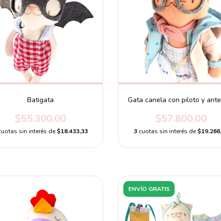
Batigata
Gata canela con piloto y ante
$55.300,00
$57.800,00
cuotas sin interés de
$18.433,33
3
cuotas sin interés de
$19.266
ENVÍO GRATIS