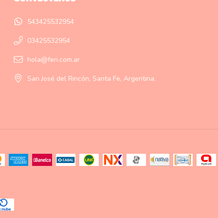
543425532954
03425532954
hola@feri.com.ar
San José del Rincón, Santa Fe, Argentina.