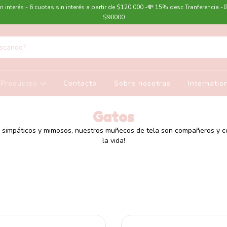
n interés - 6 cuotas sin interés a partir de $120.000 -💸 15% desc Tranferencia - 
$90000
Productos
Contacto
Sobre nosotras
Internatio
Gatos
 simpáticos y mimosos, nuestros muñecos de tela son compañeros y c
la vida!