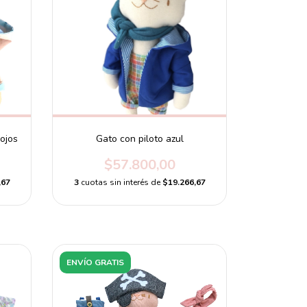
ojos
Gato con piloto azul
$57.800,00
,67
3
cuotas sin interés de
$19.266,67
ENVÍO GRATIS