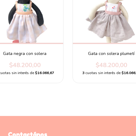
Gata negra con solera
Gata con solera plumetí
$48.200,00
$48.200,00
cuotas sin interés de
$16.066,67
3
cuotas sin interés de
$16.066
Contactános