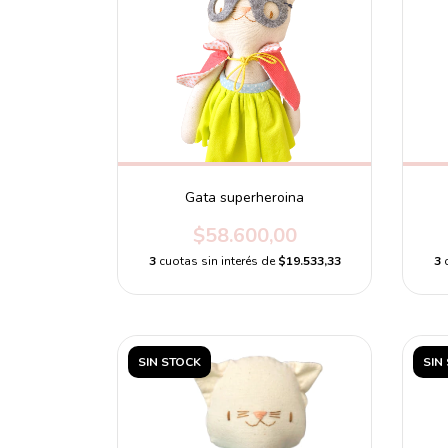
Gata superheroina
$58.600,00
3
cuotas sin interés de
$19.533,33
3
SIN STOCK
SIN