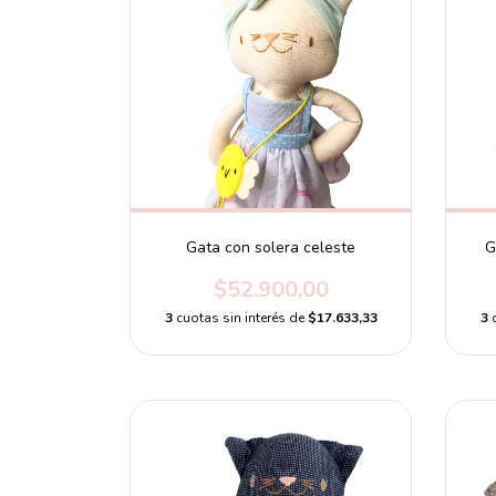
Gata con solera celeste
G
$52.900,00
3
cuotas sin interés de
$17.633,33
3