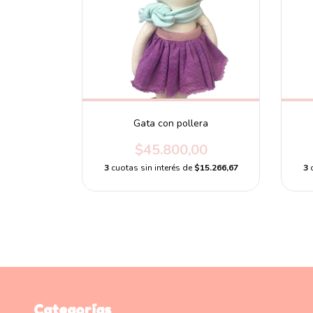
Gata con pollera
$45.800,00
3
cuotas sin interés de
$15.266,67
3
Categorías