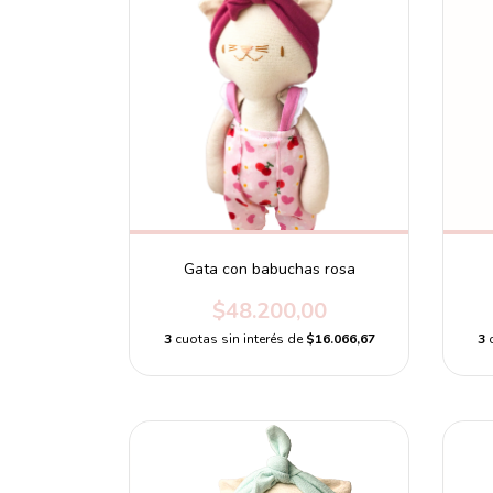
Gata con babuchas rosa
$48.200,00
3
cuotas sin interés de
$16.066,67
3