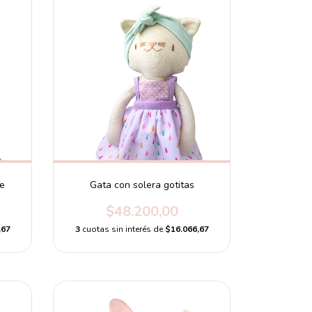
e
Gata con solera gotitas
$48.200,00
,67
3
cuotas sin interés de
$16.066,67