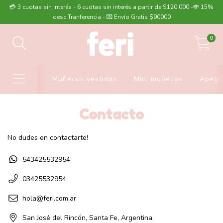
💳 3 cuotas sin interés - 6 cuotas sin interés a partir de $120.000 -💸 15%
desc Tranferencia - 💌 Envío Gratis $90000
0
Muñecos vestidos
Mini muñecos
Apego
Contacto
No dudes en contactarte!
543425532954
03425532954
hola@feri.com.ar
San José del Rincón, Santa Fe, Argentina.